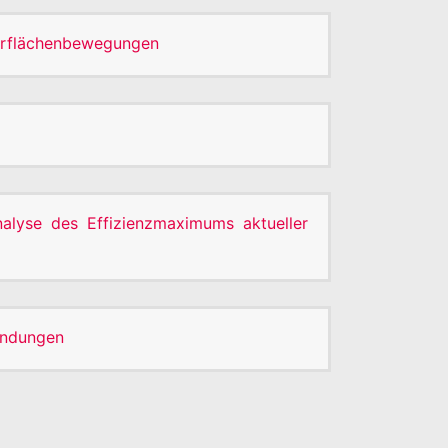
berflächenbewegungen
nalyse des Effizienzmaximums aktueller
endungen