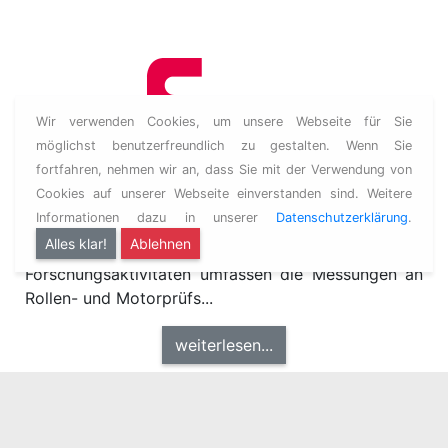
Wir verwenden Cookies, um unsere Webseite für Sie
möglichst benutzerfreundlich zu gestalten. Wenn Sie
Emissionen
fortfahren, nehmen wir an, dass Sie mit der Verwendung von
Cookies auf unserer Webseite einverstanden sind. Weitere
Der Forschungsbereich ist spezialisiert auf den
Informationen dazu in unserer
Datenschutzerklärung
.
Themenbereich Schadstoffemissionen und
Alles klar!
Ablehnen
Energieverbrauch von Kraftfahrzeugen. Die
Forschungsaktivitäten umfassen die Messungen an
Rollen- und Motorprüfs...
weiterlesen...